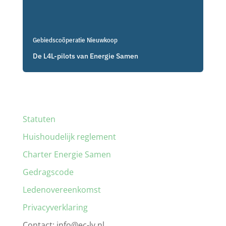
Gebiedscoöperatie Nieuwkoop
De L4L-pilots van Energie Samen
Statuten
Huishoudelijk reglement
Charter Energie Samen
Gedragscode
Ledenovereenkomst
Privacyverklaring
Contact: info@ec-lv.nl